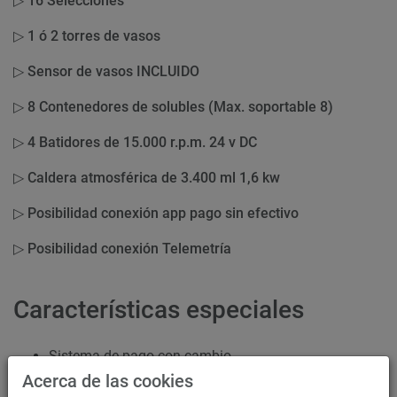
▷ 16 Selecciones
▷ 1 ó 2 torres de vasos
▷ Sensor de vasos INCLUIDO
▷ 8 Contenedores de solubles (Max. soportable 8)
▷ 4 Batidores de 15.000 r.p.m. 24 v DC
▷ Caldera atmosférica de 3.400 ml 1,6 kw
▷ Posibilidad conexión app pago sin efectivo
▷ Posibilidad conexión Telemetría
Características especiales
Sistema de pago con cambio
Acerca de las cookies