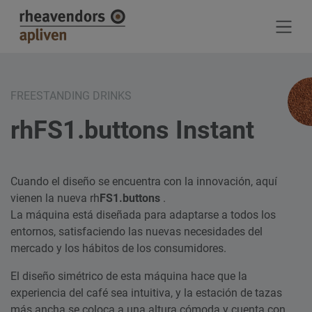
Jump directly to main navigation
Jump directly to content
FREESTANDING DRINKS
rhFS1.buttons Instant
Cuando el diseño se encuentra con la innovación, aquí
vienen la nueva rh
FS1.buttons
.
La máquina está diseñada para adaptarse a todos los
entornos, satisfaciendo las nuevas necesidades del
mercado y los hábitos de los consumidores.
El diseño simétrico de esta máquina hace que la
experiencia del café sea intuitiva, y la estación de tazas
más ancha se coloca a una altura cómoda y cuenta con