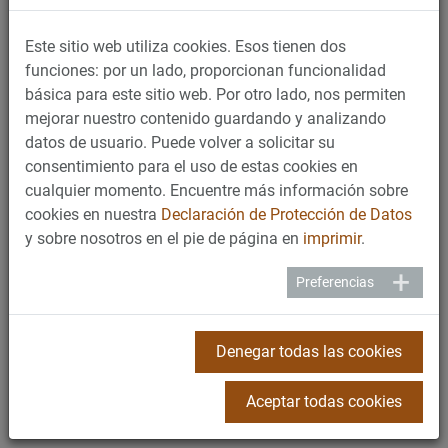
Información técnica
Este sitio web utiliza cookies. Esos tienen dos
funciones: por un lado, proporcionan funcionalidad
Altura en mm:
1840
básica para este sitio web. Por otro lado, nos permiten
mejorar nuestro contenido guardando y analizando
Ancho en mm:
625
datos de usuario. Puede volver a solicitar su
consentimiento para el uso de estas cookies en
Profundidad en mm:
715
cualquier momento. Encuentre más información sobre
cookies en nuestra
Declaración de Protección de Datos
Peso en vacío en kg:
150-200
y sobre nosotros en el pie de página en
imprimir
.
Preferencias
Conexión:
230 Volt
Rendimiento:
max. 3000 Watt
Denegar todas las cookies
Producción:
180 servicios hora
Aceptar todas cookies