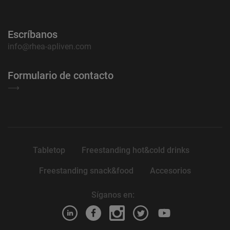
Escríbanos
info@rhea-apliven.com
Formulario de contacto
⟶
Tabletop
Freestanding hot&cold drinks
Freestanding snack&food
Accesorios
Síganos en: