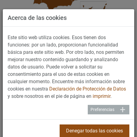
Acerca de las cookies
Nuestros
Colaboradores
Premium
representan
Este sitio web utiliza cookies. Esos tienen dos
calidad y servicio de primera
funciones: por un lado, proporcionan funcionalidad
básica para este sitio web. Por otro lado, nos permiten
clase.
mejorar nuestro contenido guardando y analizando
datos de usuario. Puede volver a solicitar su
Nuestro sello de calidad para colaboradores premium le
consentimiento para el uso de estas cookies en
garantiza una selección de productos de alta calidad y un
cualquier momento. Encuentre más información sobre
asesoramiento individual y profesional. Con socios
cookies en nuestra
Declaración de Protección de Datos
especialistas en toda España, Portugal y 8 países de
y sobre nosotros en el pie de página en
imprimir
.
Latinoamérica (Panamá, Chile, Uruguay, Puerto Rico, Perú,
Colombia, Bolivia y Ecuador) que le ofrecen nuestra gama
Preferencias
de máquinas con servicio y asesoramiento cualificados,
¡Siempre cerca! Encuentre su colaborador local de forma
Denegar todas las cookies
rápida y sencilla.