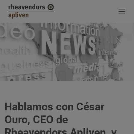
Jump directly to main navigation
Jump directly to content
Hablamos con César
Ouro, CEO de
Rheavendors Apliven, y