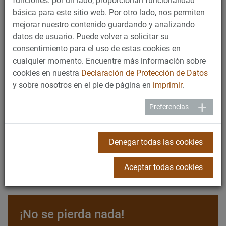
funciones: por un lado, proporcionan funcionalidad
especialistas en toda España, Portugal y 8 países de
básica para este sitio web. Por otro lado, nos permiten
Latinoamérica (Panamá, Chile, Uruguay, Puerto Rico, Perú,
mejorar nuestro contenido guardando y analizando
Colombia, Bolivia y Ecuador) que le ofrecen nuestra gama
datos de usuario. Puede volver a solicitar su
de máquinas con servicio y asesoramiento cualificados,
consentimiento para el uso de estas cookies en
¡Siempre cerca! Encuentre su colaborador local de forma
cualquier momento. Encuentre más información sobre
rápida y sencilla.
cookies en nuestra
Declaración de Protección de Datos
y sobre nosotros en el pie de página en
imprimir
.
Preferencias
Encuentre nuestros colaboradores
Denegar todas las cookies
Aceptar todas cookies
¡No se pierda nada!