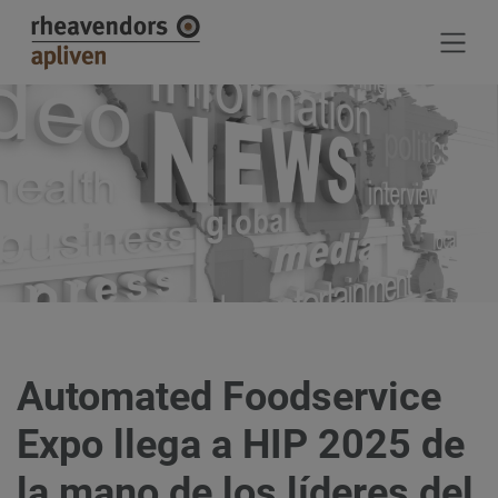
Jump directly to main navigation
Jump directly to content
Automated Foodservice
Expo llega a HIP 2025 de
la mano de los líderes del